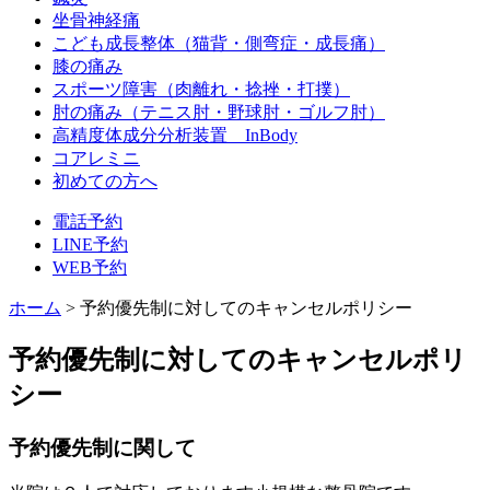
坐骨神経痛
こども成長整体（猫背・側弯症・成長痛）
膝の痛み
スポーツ障害（肉離れ・捻挫・打撲）
肘の痛み（テニス肘・野球肘・ゴルフ肘）
高精度体成分分析装置 InBody
コアレミニ
初めての方へ
電話予約
LINE予約
WEB予約
ホーム
>
予約優先制に対してのキャンセルポリシー
予約優先制に対してのキャンセルポリ
シー
予約優先制に関して